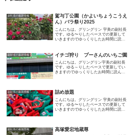
駕与丁公園（かよいちょうこうえ
副社長の最新情報
ん）バラ祭り2025
こんにちは。グリングリン 宇美の副社長
です。ゆる〜りしたペースでの更新して
いきますのでゆっくりしたお時間に読ん
でいただけましたら幸いです。バラ苗販
売粕屋町の駕与丁公園のバラ園では5月に
バラ祭りが開催されています。ステージ
イチゴ狩り プーさんのいちご園
副社長の最新情報
イベントや物品販売、...
こんにちは。グリングリン宇美の副社長
です。ゆる～りしたペースで更新してい
きますのでゆっくりしたお時間に読んで
いただけましたら幸いです。プーさんの
いちご園以前から気になってたイチゴ農
園に行ってみました🍓いちごの種類が豊
富ということで行ってみた...
詰め放題
副社長の最新情報
こんにちは。グリングリン 宇美の副社長
です。ゆる〜りしたペースでの更新して
いきますのでゆっくりしたお時間に読ん
でいただけましたら幸いです。今回は、
お得に購入した商品のご紹介です。フリ
ーズドライインスタントみそ汁の詰め放
題をしました。何個入っ...
高塚愛宕地蔵尊
副社長の最新情報