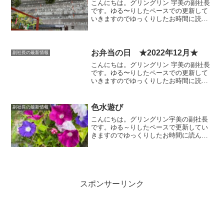
こんにちは。グリングリン 宇美の副社長
です。ゆる〜りしたペースでの更新して
いきますのでゆっくりしたお時間に読ん
でいただけましたら幸いです。お守り大
分県日田市の高塚愛宕地蔵尊に行ってき
ました。奉納地蔵と風鈴祭りの風鈴が並
んでいます。ペットの健...
お弁当の日 ★2022年12月★
副社長の最新情報
こんにちは。グリングリン 宇美の副社長
です。ゆる〜りしたペースでの更新して
いきますのでゆっくりしたお時間に読ん
でいただけましたら幸いです。今回は、
個人的なお弁当の記録のようなもので
す。12月の季節行事12月はクリスマス🎄
色水遊び
副社長の最新情報
まずはサンタクロース...
こんにちは。グリングリン宇美の副社長
です。ゆる～りしたペースで更新してい
きますのでゆっくりしたお時間に読んで
いただけましたら幸いです。朝顔朝顔に
子供たちが水やりをして毎朝花が咲くと
とても喜んでいます🌺。たくさん咲いた
ので夏休みの子供たちとの...
スポンサーリンク