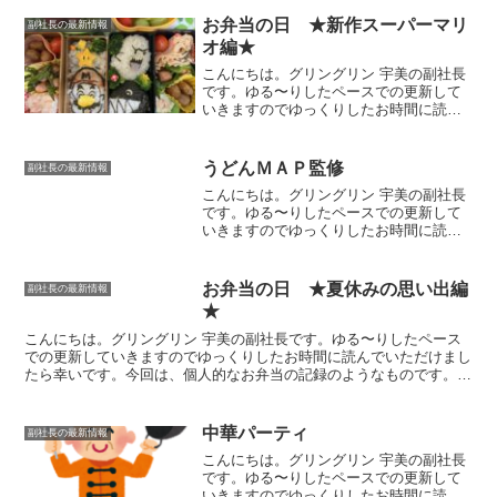
お弁当の日 ★新作スーパーマリ
副社長の最新情報
オ編★
こんにちは。グリングリン 宇美の副社長
です。ゆる〜りしたペースでの更新して
いきますのでゆっくりしたお時間に読ん
でいただけましたら幸いです。スーパー
マリオブラザーズマリオ＆ルイージのキ
ャラ弁当に新たにチャレンジしてみまし
うどんＭＡＰ監修
副社長の最新情報
た🍄おじさん感はありま...
こんにちは。グリングリン 宇美の副社長
です。ゆる〜りしたペースでの更新して
いきますのでゆっくりしたお時間に読ん
でいただけましたら幸いです。冷しごま
担々うどんうどんＭＡＰでお馴染みの岡
澤アキラさんとローソンのコラボ商品
お弁当の日 ★夏休みの思い出編
副社長の最新情報
「冷しごま担々うどん」を...
★
こんにちは。グリングリン 宇美の副社長です。ゆる〜りしたペース
での更新していきますのでゆっくりしたお時間に読んでいただけまし
たら幸いです。今回は、個人的なお弁当の記録のようなものです。夏
休みの思い出今回4年ぶりにトミカ博に行くことができまし...
中華パーティ
副社長の最新情報
こんにちは。グリングリン 宇美の副社長
です。ゆる〜りしたペースでの更新して
いきますのでゆっくりしたお時間に読ん