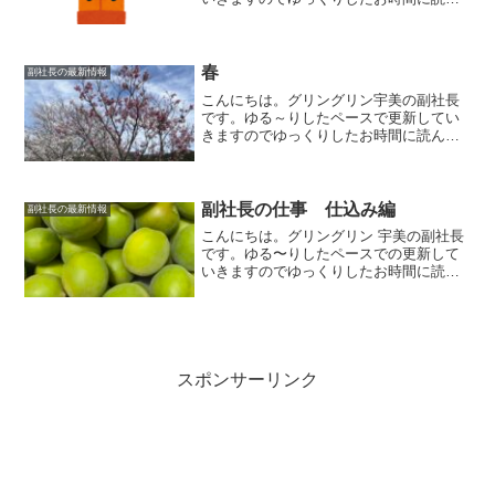
でいただけましたら幸いです。今回は、
テレビで紹介されていた商品が気になっ
たので試食会をしてみました。味の素
ザ★シリーズ味の素の冷...
春
副社長の最新情報
こんにちは。グリングリン宇美の副社長
です。ゆる～りしたペースで更新してい
きますのでゆっくりしたお時間に読んで
いただけましたら幸いです。春の景色春
を感じる景色。チューリップが咲いたり
ネモフィラが咲いたりつくしを見つけた
り桜も咲いて春の気分を味...
副社長の仕事 仕込み編
副社長の最新情報
こんにちは。グリングリン 宇美の副社長
です。ゆる〜りしたペースでの更新して
いきますのでゆっくりしたお時間に読ん
でいただけましたら幸いです。今回は私
の仕事っぷりをご紹介させていただきま
す。梅の季節梅の季節になると毎年恒例
の梅シロップ作りをしま...
スポンサーリンク