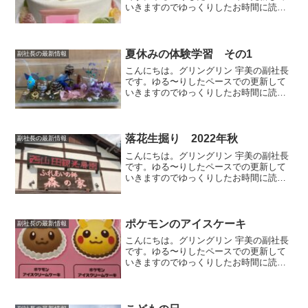
いきますのでゆっくりしたお時間に読ん
でいただけましたら幸いです。pas a
pas ～パザパ～宇美町のケーキ屋さん
パザパさんでお誕生日ケーキを購入しま
した😊ドラえも...
夏休みの体験学習 その1
副社長の最新情報
こんにちは。グリングリン 宇美の副社長
です。ゆる〜りしたペースでの更新して
いきますのでゆっくりしたお時間に読ん
でいただけましたら幸いです。今回は夏
休みの体験学習に参加してきました。
『お花畑のトトロたち』宇美町文化協会
さんが主催されている体験...
落花生掘り 2022年秋
副社長の最新情報
こんにちは。グリングリン 宇美の副社長
です。ゆる〜りしたペースでの更新して
いきますのでゆっくりしたお時間に読ん
でいただけましたら幸いです。落花生掘
り秋の味覚狩りシリーズです！落花生掘
りに行ってきました。昨年初めての落花
生掘りを体験した西山田...
ポケモンのアイスケーキ
副社長の最新情報
こんにちは。グリングリン 宇美の副社長
です。ゆる〜りしたペースでの更新して
いきますのでゆっくりしたお時間に読ん
でいただけましたら幸いです。サーティ
ーワンアイスクリーム今回は愛犬の誕生
日会に、アイスケーキを買ってみました
🍧ポケモンのアイスケー...