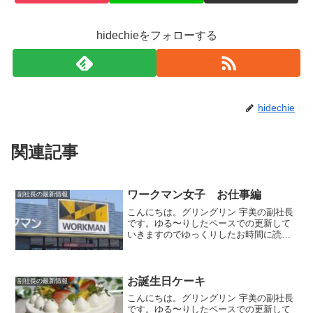
hidechieをフォローする
hidechie
関連記事
ワークマン女子 お仕事編
副社長の最新情報
こんにちは。グリングリン 宇美の副社長
です。ゆる〜りしたペースでの更新して
いきますのでゆっくりしたお時間に読ん
でいただけましたら幸いです。今回は私
の仕事アイテムをご紹介したいと思いま
す。靴 wmb冬場は足元が暖かい靴がい
いなぁと思っていたと...
お誕生日ケーキ
副社長の最新情報
こんにちは。グリングリン 宇美の副社長
です。ゆる〜りしたペースでの更新して