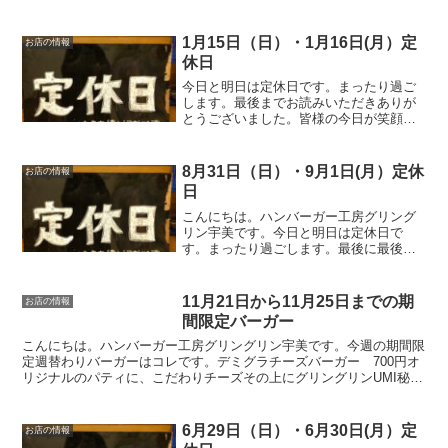
クのチキンバーガー620円またしても副社
長監修のバーガー。ガツンと来るガーリ
ックと思いきやフレッシュなレモンを使
1月15日（日）・1月16日(月）定
お店の情報
った爽やかな風味と程...
休日
今日と明日は定休日です。まったり過ご
します。最後までお読みいただきありが
とうございました。皆様の今日が笑顔い
っぱいの一日になりますように😊いって
らっしゃい。
8月31日（日）・9月1日(月）定休
お店の情報
日
こんにちは。ハンバーガー工房グリング
リン宇美です。今日と明日は定休日で
す。まったり過ごします。最後に最後ま
でお読みいただきありがとうございまし
た。皆様の今日が、笑顔いっぱいの一日
になりますように😊いってらっしゃい。
11月21日から11月25日までの期
お店の情報
間限定バーガー
こんにちは。ハンバーガー工房グリングリン宇美です。今週の期間限
定週替わりバーガーはコレです。デミグラチーズバーガー 700円オ
リジナルのパティに、こだわりチーズその上にグリングリンUMI秘伝
のデミグラスソースをかけレタスとバンズで挟んだら美...
6月29日（日）・6月30日(月）定
お店の情報