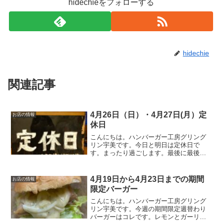
hidechieをフォローする
hidechie
関連記事
4月26日（日）・4月27日(月）定
お店の情報
休日
こんにちは。ハンバーガー工房グリング
リン宇美です。今日と明日は定休日で
す。まったり過ごします。最後に最後ま
でお読みいただきありがとうございまし
た。皆様の今日が、笑顔いっぱいの一日
になりますように😊いってらっしゃい。
4月19日から4月23日までの期間
お店の情報
限定バーガー
こんにちは。ハンバーガー工房グリング
リン宇美です。今週の期間限定週替わり
バーガーはコレです。レモンとガーリッ