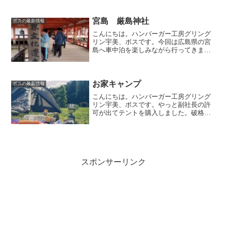
ふるさと村。それぞれ価格は下記の通り
です。今回さつま芋掘りを2区画申し込み
ました。さっそく芋畑へ...
宮島 厳島神社
ボスの最新情報
こんにちは。ハンバーガー工房グリング
リン宇美、ボスです。今回は広島県の宮
島へ車中泊を楽しみながら行ってきまし
た。キャンピングカーは出てきませんが
YouTube動画も更新してます。良かった
ら見て下さい😊鹿と地元スイーツJR西日
本の宮島フェリー...
お家キャンプ
ボスの最新情報
こんにちは。ハンバーガー工房グリング
リン宇美、ボスです。やっと副社長の許
可が出てテントを購入しました。破格の
値段楽天市場で購入したテントですが、
お値段がすごいんです。訳アリ品ですが
なんと！5500円。ポイント還元で2000円
位で購入しました...
スポンサーリンク