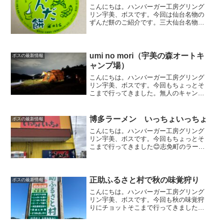
こんにちは。ハンバーガー工房グリング
リン宇美、ボスです。今回は仙台名物の
ずんだ餅のご紹介です。三大仙台名物の1
つ牛タン・笹かま・ずんだ餅と仙台三大
名物らしく、ネットでポチっと購入しま
した。私は初めて食べるずんだ餅。どん
なお味か楽しみです☻箱...
umi no mori（宇美の森オートキ
ボスの最新情報
ャンプ場）
こんにちは。ハンバーガー工房グリング
リン宇美、ボスです。今回もちょっとそ
こまで行ってきました。無人のキャンプ
場YouTubeも更新しました😊良かったら
見て下さい。2度目の利用のキャンプ場。
今回は中々予約が取れないFサイト（夜景
博多ラーメン いっちょいっちょ
ボスの最新情報
がキレイ）が取...
こんにちは。ハンバーガー工房グリング
リン宇美、ボスです。今回もちょっとそ
こまで行ってきました😊志免町のラーメ
ン屋さん個人的にラーメン激戦区の志免
町に有るラーメン屋さん。サラリーマン
時代によく行っていたお店です。今回は
家族で行きました。私と子...
正助ふるさと村で秋の味覚狩り
ボスの最新情報
こんにちは。ハンバーガー工房グリング
リン宇美、ボスです。今回も秋の味覚狩
りにチョットそこまで行ってきました😊
さつまいも堀り色々な体験ができる正助