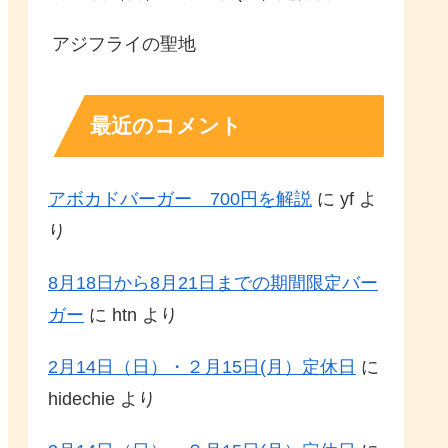
アジフライの聖地
最近のコメント
アボカドバーガー 700円を解説
に
yf
よ
り
8月18日から8月21日までの期間限定バー
ガー
に
htn
より
2月14日（日）・２月15日(月）定休日
に
hidechie
より