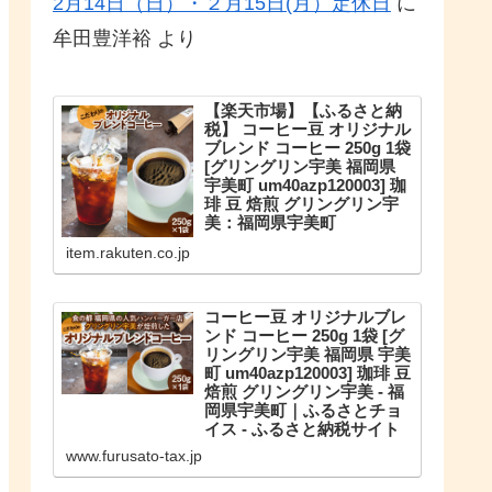
2月14日（日）・２月15日(月）定休日
に
牟田豊洋裕
より
【楽天市場】【ふるさと納
税】 コーヒー豆 オリジナル
ブレンド コーヒー 250g 1袋
[グリングリン宇美 福岡県
宇美町 um40azp120003] 珈
琲 豆 焙煎 グリングリン宇
美：福岡県宇美町
こだわりのオリジナルブレンド。
item.rakuten.co.jp
【ふるさと納税】 コーヒー豆 オリ
ジナルブレンド コーヒー 250g 1袋
珈琲 豆 焙煎 グリングリン宇美
コーヒー豆 オリジナルブレ
ンド コーヒー 250g 1袋 [グ
リングリン宇美 福岡県 宇美
町 um40azp120003] 珈琲 豆
焙煎 グリングリン宇美 - 福
岡県宇美町｜ふるさとチョ
イス - ふるさと納税サイト
福岡県宇美町のお礼の品や地域情
www.furusato-tax.jp
報を紹介。お礼の品や地域情報が
満載のふるさと納税No.1サイト