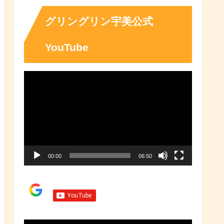
「ふるさとチョイス」なら、地域
の魅力を知ったうえで、あなたが
応援したい地域に簡単・便利にふ
グリングリン宇美公式
るさと納税で寄付ができます。
YouTube
動
画
プ
レ
ー
00:00
06:50
ヤ
ー