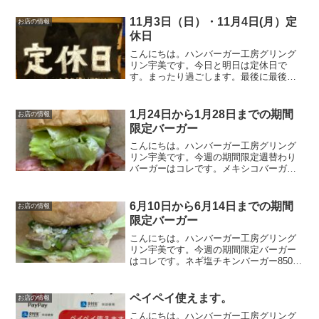
しくないグリングリン宇美のボスがメキ
シコと言えばコレと自信を持って提供す
11月3日（日）・11月4日(月）定
お店の情報
る期間限定週替わりバー...
休日
こんにちは。ハンバーガー工房グリング
リン宇美です。今日と明日は定休日で
す。まったり過ごします。最後に最後ま
でお読みいただきありがとうございまし
た。皆様の今日が、笑顔いっぱいの一日
になりますように😊いってらっしゃい。
1月24日から1月28日までの期間
お店の情報
限定バーガー
こんにちは。ハンバーガー工房グリング
リン宇美です。今週の期間限定週替わり
バーガーはコレです。メキシコバーガ
ー 670円メキシコの事に関してあまり詳
しくないグリングリン宇美のボスがメキ
シコと言えばコレと自信を持って提供す
6月10日から6月14日までの期間
お店の情報
る期間限定週替わりバー...
限定バーガー
こんにちは。ハンバーガー工房グリング
リン宇美です。今週の期間限定バーガー
はコレです。ネギ塩チキンバーガー850円
当店自慢のソルトチキンにさっぱりネギ
ダレをのせた自信作。ネギダレは副社長
が試行錯誤して完成させました。この時
ペイペイ使えます。
お店の情報
期にピッタリのソース...
こんにちは。ハンバーガー工房グリング