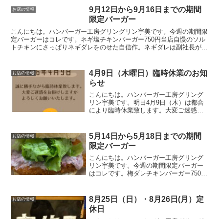
9月12日から9月16日までの期間
お店の情報
限定バーガー
こんにちは。ハンバーガー工房グリングリン宇美です。今週の期間限
定バーガーはコレです。ネギ塩チキンバーガー750円当店自慢のソル
トチキンにさっぱりネギダレをのせた自信作。ネギダレは副社長が試
行錯誤して完成させました。この時期にピッタリのソース...
4月9日（木曜日）臨時休業のお知
お店の情報
らせ
こんにちは。ハンバーガー工房グリング
リン宇美です。明日4月9日（木）は都合
により臨時休業致します。大変ご迷惑を
お掛けしますがよろしくお願いいたしま
す。最後に最後までお読みいただきあり
がとうございました。皆様の今日が笑顔
5月14日から5月18日までの期間
お店の情報
いっぱいの一日になりま...
限定バーガー
こんにちは。ハンバーガー工房グリング
リン宇美です。今週の期間限定バーガー
はコレです。梅ダレチキンバーガー750円
梅好きの副社長が個人的に食べたいと考
案した期間限定バーガー。チキンカツも
あっさりと食べれてしまう梅ダレの和風
8月25日（日）・8月26日(月）定
お店の情報
バーガーです。酸っぱ...
休日