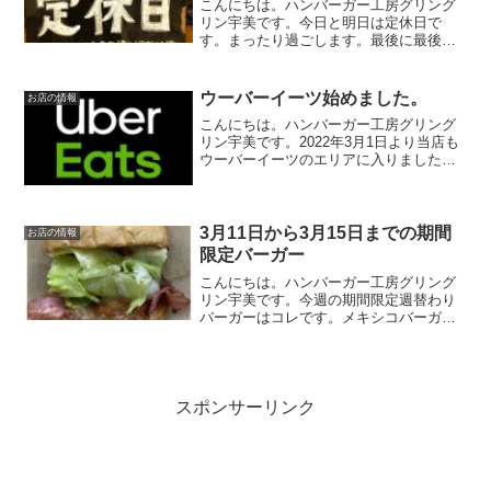
こんにちは。ハンバーガー工房グリング
リン宇美です。今日と明日は定休日で
す。まったり過ごします。最後に最後ま
でお読みいただきありがとうございまし
た。皆様の今日が、笑顔いっぱいの一日
になりますように😊いってらっしゃい。
ウーバーイーツ始めました。
お店の情報
こんにちは。ハンバーガー工房グリング
リン宇美です。2022年3月1日より当店も
ウーバーイーツのエリアに入りました。
配達範囲は当店より半径3キロ圏内となり
ます。最後にフードデリバリーサービス
のシステム上、店頭価格よりも価格は高
くなりますのでご...
3月11日から3月15日までの期間
お店の情報
限定バーガー
こんにちは。ハンバーガー工房グリング
リン宇美です。今週の期間限定週替わり
バーガーはコレです。メキシコバーガ
ー 750円メキシコの事に関してあまり詳
しくないグリングリン宇美のボスがメキ
シコと言えばコレと自信を持って提供す
る期間限定週替わりバー...
スポンサーリンク