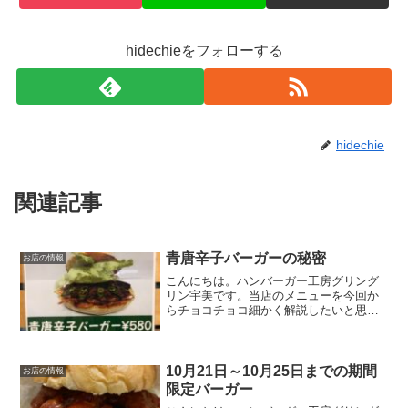
hidechieをフォローする
hidechie
関連記事
青唐辛子バーガーの秘密
お店の情報
こんにちは。ハンバーガー工房グリング
リン宇美です。当店のメニューを今回か
らチョコチョコ細かく解説したいと思い
ます。ハラペーニョじゃないよ「ハラペ
ーニョ」はメキシコを代表する青唐辛子
の一種なのです。当店が使用している物
は本場韓国から仕入れてい...
10月21日～10月25日までの期間
お店の情報
限定バーガー