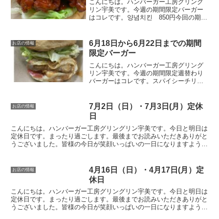
こんにちは。ハンバーガー工房グリング
リン宇美です。今週の期間限定バーガー
はコレです。양념치킨 850円今回の期間
限定バーガーは副社長監修の最新作のバ
ーガー。「양념치킨 バーガー」です！
オリジナルの甘辛いソースとチキンで、
6月18日から6月22日までの期間
お店の情報
韓国風のチキンバーガ...
限定バーガー
こんにちは。ハンバーガー工房グリング
リン宇美です。今週の期間限定週替わり
バーガーはコレです。スパイシーチリチ
キンバーガー 750円オリジナルのソルト
チキンにチョイとピリ辛チリソース。レ
タスをのせればトロっと流れる出るチリ
7月2日（日）・7月3日(月）定休
お店の情報
ソース。そそられる事...
日
こんにちは。ハンバーガー工房グリングリン宇美です。今日と明日は
定休日です。まったり過ごします。最後までお読みいただきありがと
うございました。皆様の今日が笑顔いっぱいの一日になりますように
😊
4月16日（日）・4月17日(月）定
お店の情報
休日
こんにちは。ハンバーガー工房グリングリン宇美です。今日と明日は
定休日です。まったり過ごします。最後までお読みいただきありがと
うございました。皆様の今日が笑顔いっぱいの一日になりますように
😊いってらっしゃい。