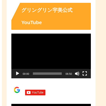
「ふるさとチョイス」なら、地域
の魅力を知ったうえで、あなたが
応援したい地域に簡単・便利にふ
グリングリン宇美公式
るさと納税で寄付ができます。
YouTube
動
画
プ
レ
ー
00:00
06:50
ヤ
ー