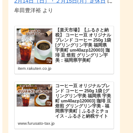
2月14日（日）・２月15日(月）定休日
に
牟田豊洋裕
より
【楽天市場】【ふるさと納
税】 コーヒー豆 オリジナル
ブレンド コーヒー 250g 1袋
[グリングリン宇美 福岡県
宇美町 um40azp120003] 珈
琲 豆 焙煎 グリングリン宇
美：福岡県宇美町
こだわりのオリジナルブレンド。
item.rakuten.co.jp
【ふるさと納税】 コーヒー豆 オリ
ジナルブレンド コーヒー 250g 1袋
珈琲 豆 焙煎 グリングリン宇美
コーヒー豆 オリジナルブレ
ンド コーヒー 250g 1袋 [グ
リングリン宇美 福岡県 宇美
町 um40azp120003] 珈琲 豆
焙煎 グリングリン宇美 - 福
岡県宇美町｜ふるさとチョ
イス - ふるさと納税サイト
福岡県宇美町のお礼の品や地域情
www.furusato-tax.jp
報を紹介。お礼の品や地域情報が
満載のふるさと納税No.1サイト