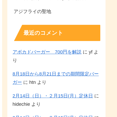
アジフライの聖地
最近のコメント
アボカドバーガー 700円を解説
に
yf
よ
り
8月18日から8月21日までの期間限定バー
ガー
に
htn
より
2月14日（日）・２月15日(月）定休日
に
hidechie
より