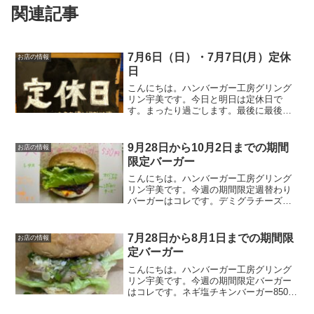
関連記事
7月6日（日）・7月7日(月）定休
お店の情報
日
こんにちは。ハンバーガー工房グリング
リン宇美です。今日と明日は定休日で
す。まったり過ごします。最後に最後ま
でお読みいただきありがとうございまし
た。皆様の今日が、笑顔いっぱいの一日
になりますように😊いってらっしゃい。
9月28日から10月2日までの期間
お店の情報
限定バーガー
こんにちは。ハンバーガー工房グリング
リン宇美です。今週の期間限定週替わり
バーガーはコレです。デミグラチーズバ
ーガー ５３０円オリジナルのパティ
に、こだわりチーズその上にグリングリ
ンUMI秘伝のデミグラスソースをかけレ
7月28日から8月1日までの期間限
お店の情報
タスとバンズで挟んだら美...
定バーガー
こんにちは。ハンバーガー工房グリング
リン宇美です。今週の期間限定バーガー
はコレです。ネギ塩チキンバーガー850円
当店自慢のソルトチキンにさっぱりネギ