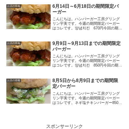
ダレをのせた自信作。ネギダレは副社長
が試行錯誤して完成させました。この時
6月14日～6月18日の期間限定バ
お店の情報
期にピッタリのソース...
ーガー
こんにちは。ハンバーガー工房グリング
リン宇美です。今週の期間限定バーガー
はコレです。양념치킨 670円今回の期間
限定バーガーは副社長監修の最新作のバ
ーガー。「양념치킨 バーガー」です！
オリジナルの甘辛いソースとチキンで、
9月9日～9月13日までの期間限定
お店の情報
韓国風のチキンバーガ...
バーガー
こんにちは。ハンバーガー工房グリング
リン宇美です。今週の期間限定バーガー
はコレです。양념치킨 850円今回の期間
限定バーガーは副社長監修の最新作のバ
ーガー。「양념치킨 バーガー」です！
オリジナルの甘辛いソースとチキンで、
8月5日から8月9日までの期間限
お店の情報
韓国風のチキンバーガ...
定バーガー
こんにちは。ハンバーガー工房グリング
リン宇美です。今週の期間限定バーガー
はコレです。ネギ塩チキンバーガー850円
当店自慢のソルトチキンにさっぱりネギ
ダレをのせた自信作。ネギダレは副社長
が試行錯誤して完成させました。この時
期にピッタリのソース...
スポンサーリンク