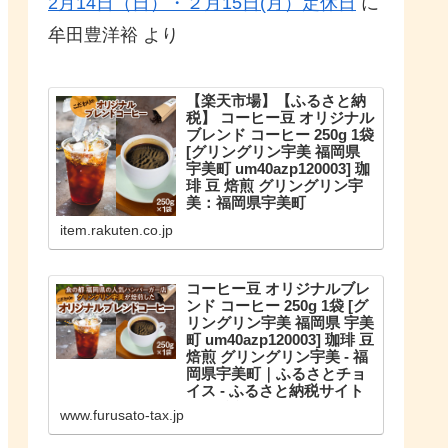
2月14日（日）・２月15日(月）定休日
に
牟田豊洋裕
より
【楽天市場】【ふるさと納
税】 コーヒー豆 オリジナル
ブレンド コーヒー 250g 1袋
[グリングリン宇美 福岡県
宇美町 um40azp120003] 珈
琲 豆 焙煎 グリングリン宇
美：福岡県宇美町
こだわりのオリジナルブレンド。
item.rakuten.co.jp
【ふるさと納税】 コーヒー豆 オリ
ジナルブレンド コーヒー 250g 1袋
珈琲 豆 焙煎 グリングリン宇美
コーヒー豆 オリジナルブレ
ンド コーヒー 250g 1袋 [グ
リングリン宇美 福岡県 宇美
町 um40azp120003] 珈琲 豆
焙煎 グリングリン宇美 - 福
岡県宇美町｜ふるさとチョ
イス - ふるさと納税サイト
福岡県宇美町のお礼の品や地域情
www.furusato-tax.jp
報を紹介。お礼の品や地域情報が
満載のふるさと納税No.1サイト