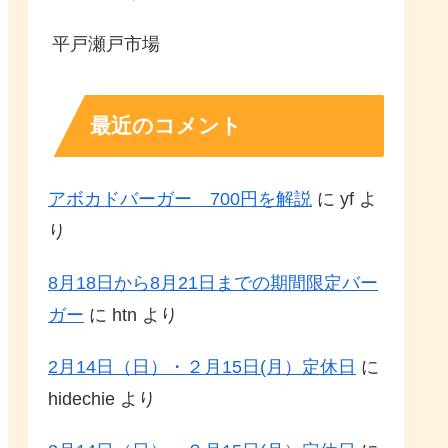
平戸瀬戸市場
最近のコメント
アボカドバーガー 700円を解説
に
yf
よ
り
8月18日から8月21日までの期間限定バー
ガー
に
htn
より
2月14日（日）・２月15日(月）定休日
に
hidechie
より