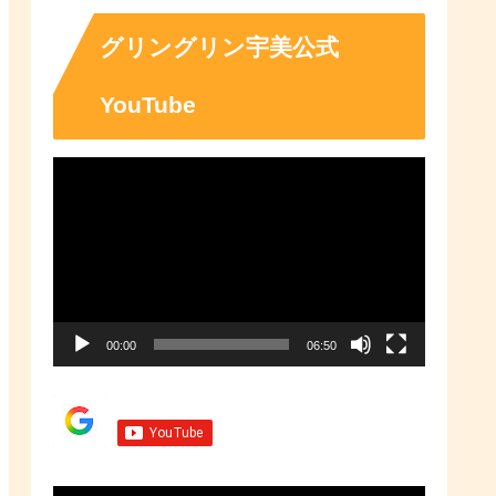
「ふるさとチョイス」なら、地域
の魅力を知ったうえで、あなたが
応援したい地域に簡単・便利にふ
グリングリン宇美公式
るさと納税で寄付ができます。
YouTube
動
画
プ
レ
ー
00:00
06:50
ヤ
ー