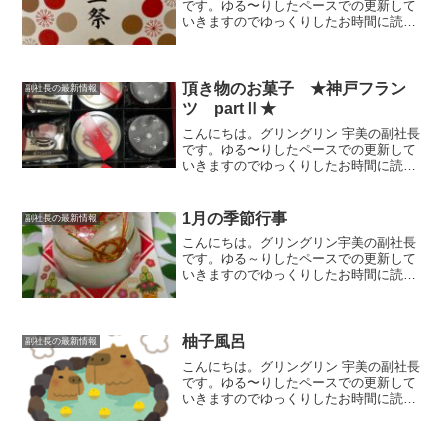
です。ゆる〜りしたペースでの更新して
いきますのでゆっくりしたお時間に読ん
でいただけましたら幸いです。太宰府天
満宮先日、七五三のお参りをしました。
太宰府天満宮で御祈祷をしていただきま
した。七五三参りについ...
頂き物のお菓子 ★神戸フラン
副社長の最新情報
ツ partⅡ★
こんにちは。グリングリン 宇美の副社長
です。ゆる〜りしたペースでの更新して
いきますのでゆっくりしたお時間に読ん
でいただけましたら幸いです。頂き物の
デザートのご紹介です。神戸フランツ神
戸Frantz（フランツ）のお菓子ｂｏｘを
1月の季節行事
副社長の最新情報
お歳暮にいただき...
こんにちは。グリングリン宇美の副社長
です。ゆる～りしたペースでの更新して
いきますのでゆっくりしたお時間に読ん
でいただけましたら幸いです。縁起食1月
7日 七草がゆを食べました。春の七草…
せり、なずな、ごぎょう、はこべら、ほ
とけのざ、すずな、す...
柚子風呂
副社長の最新情報
こんにちは。グリングリン 宇美の副社長
です。ゆる〜りしたペースでの更新して
いきますのでゆっくりしたお時間に読ん
でいただけましたら幸いです。冬至
20252025年は12月22日が冬至（とうじ）
でした🍊かぼちゃを食べて栄養を付け、