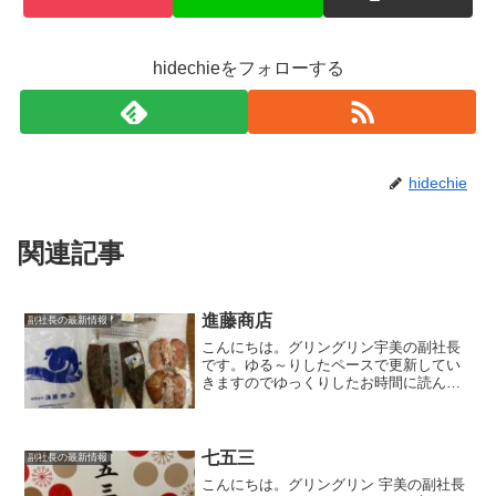
hidechieをフォローする
hidechie
関連記事
進藤商店
副社長の最新情報
こんにちは。グリングリン宇美の副社長
です。ゆる～りしたペースで更新してい
きますのでゆっくりしたお時間に読んで
いただけましたら幸いです。華丸・大吉
のなんしようと?「華丸・大吉のなんしよ
うと?」ＴＶで紹介されていた「進藤商
店」さんに行ってきまし...
七五三
副社長の最新情報
こんにちは。グリングリン 宇美の副社長