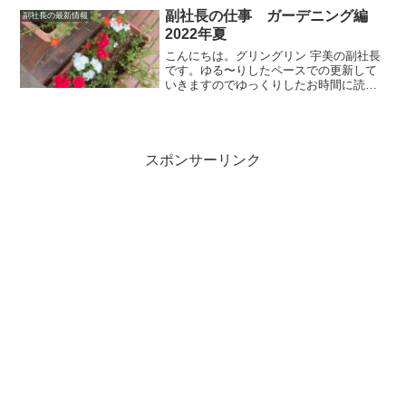
身体を温めるゆ...
副社長の仕事 ガーデニング編
副社長の最新情報
2022年夏
こんにちは。グリングリン 宇美の副社長
です。ゆる〜りしたペースでの更新して
いきますのでゆっくりしたお時間に読ん
でいただけましたら幸いです。今回は私
の仕事っぷりをご紹介させていただきま
す。gringrin garden店頭を彩るプランタ
ーの植...
スポンサーリンク