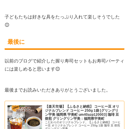
子どもたちは好きな具をたっぷり入れて楽しそうでした
😊
最後に
以前のブログで紹介した握り寿司セットもお寿司パーティ
には楽しめると思います😊
最後までお読みいただきありがとうございました。
【楽天市場】【ふるさと納税】 コーヒー豆 オリ
ジナルブレンド コーヒー 250g 1袋 [グリングリ
ン宇美 福岡県 宇美町 um40azp120003] 珈琲 豆
焙煎 グリングリン宇美：福岡県宇美町
こだわりのオリジナルブレンド。【ふるさと納税】 コーヒ
ー豆 オリジナルブレンド コーヒー 250g 1袋 珈琲 豆 焙煎
グリングリン宇美