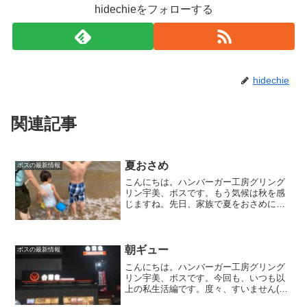
hidechieをフォローする
hidechie
関連記事
夏おさめ
ボスの最新情報
こんにちは。ハンバーガー工房グリング
リン宇美、ボスです。もう気候は秋を感
じますね。先日、家族で夏をおさめに行
ってまいりました。今年最後の海水浴某
砂浜へ家族で久しぶりのお出かけ。泳ぐ
つもりなど無く子供達は服のまま浜辺遊
び開始。久しぶりの外出に...
朝ギュー
ボスの最新情報
こんにちは。ハンバーガー工房グリング
リン宇美、ボスです。今回も、いつも以
上の私生活編です。度々、すいません(__)
朝食只今の時間は朝の5時半。食べます。