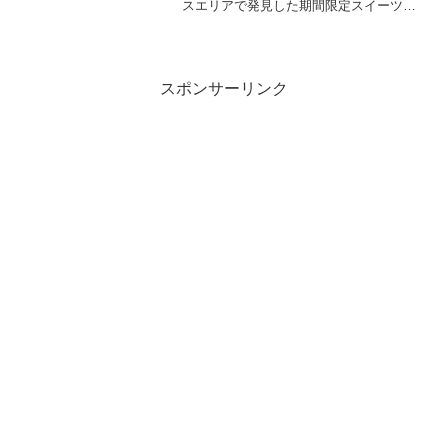
スエリアで発見した期間限定スイーツの
紹介です😊如水庵の銘菓私が大好きな筑
紫もちと、みんな大好きソフトクリーム
がコラボした商品。その名も筑紫もちソ
フト。見ただけで美味しい...
スポンサーリンク