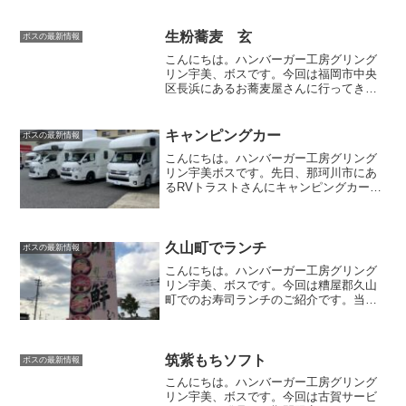
（並、つゆだく）吉ギューで 朝ギュ
ー。冬の定番牛すき焼き鍋の季節が来た
ようです。お肉2倍...
生粉蕎麦 玄
ボスの最新情報
こんにちは。ハンバーガー工房グリング
リン宇美、ボスです。今回は福岡市中央
区長浜にあるお蕎麦屋さんに行ってきま
した😊お財布に優しい浜の町病院にお世
話になっていた時すぐそばに、お客さん
が絶えず来店していた個人的に気になっ
キャンピングカー
ボスの最新情報
ていたお店。生粉蕎麦 玄...
こんにちは。ハンバーガー工房グリング
リン宇美ボスです。先日、那珂川市にあ
るRVトラストさんにキャンピングカーを
見に行ってきました😊カッコいいキャン
ピングカートヨタのハイエースをベース
に作られたキャンピングカー。店内にも
キャンピングカー。デカ...
久山町でランチ
ボスの最新情報
こんにちは。ハンバーガー工房グリング
リン宇美、ボスです。今回は糟屋郡久山
町でのお寿司ランチのご紹介です。当店
が定休日の時の参考にして下さい。廻ら
ないお寿司屋さん嫁さんと今回お邪魔し
たのは、ひさやま寿司さん。お寿司、お
刺身等が楽しめるお店。い...
筑紫もちソフト
ボスの最新情報
こんにちは。ハンバーガー工房グリング
リン宇美、ボスです。今回は古賀サービ