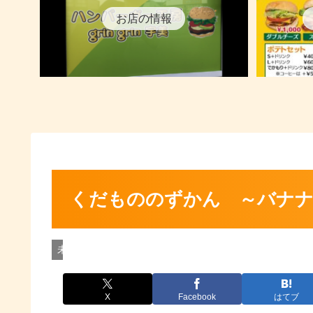
お店の情報
くだもののずかん ～バナ
未分類
X
Facebook
はてブ