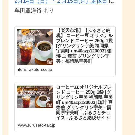
2月14日（日）・２月15日(月）定休日
に
牟田豊洋裕
より
【楽天市場】【ふるさと納
税】 コーヒー豆 オリジナル
ブレンド コーヒー 250g 1袋
[グリングリン宇美 福岡県
宇美町 um40azp120003] 珈
琲 豆 焙煎 グリングリン宇
美：福岡県宇美町
こだわりのオリジナルブレンド。
item.rakuten.co.jp
【ふるさと納税】 コーヒー豆 オリ
ジナルブレンド コーヒー 250g 1袋
珈琲 豆 焙煎 グリングリン宇美
コーヒー豆 オリジナルブレ
ンド コーヒー 250g 1袋 [グ
リングリン宇美 福岡県 宇美
町 um40azp120003] 珈琲 豆
焙煎 グリングリン宇美 - 福
岡県宇美町｜ふるさとチョ
イス - ふるさと納税サイト
福岡県宇美町のお礼の品や地域情
www.furusato-tax.jp
報を紹介。お礼の品や地域情報が
満載のふるさと納税No.1サイト