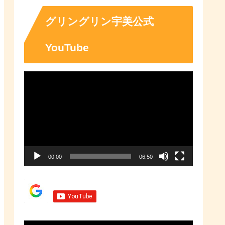
「ふるさとチョイス」なら、地域
の魅力を知ったうえで、あなたが
応援したい地域に簡単・便利にふ
グリングリン宇美公式
るさと納税で寄付ができます。
YouTube
動
画
プ
レ
ー
00:00
06:50
ヤ
ー