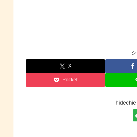
シ
X
Pocket
hidec