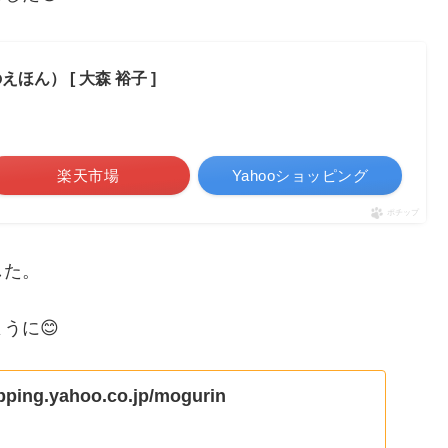
ん） [ 大森 裕子 ]
楽天市場
Yahooショッピング
ポチップ
した。
うに😊
opping.yahoo.co.jp/mogurin