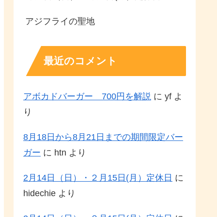
アジフライの聖地
最近のコメント
アボカドバーガー 700円を解説
に
yf
よ
り
8月18日から8月21日までの期間限定バー
ガー
に
htn
より
2月14日（日）・２月15日(月）定休日
に
hidechie
より