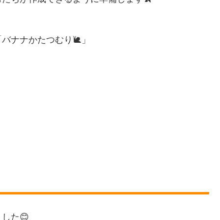
バナナかたつむり🐌」
した😊