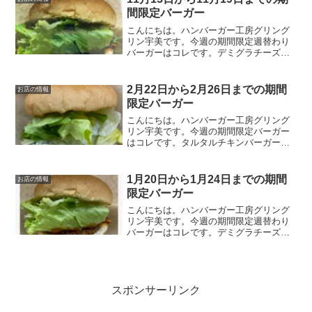
間限定バーガー
こんにちは。ハンバーガー工房グリング
リン宇美です。今週の期間限定週替わり
バーガーはコレです。デミグラチーズバ
ーガー 620円オリジナルのパティに、こ
だわりチーズその上にグリングリンUMI
秘伝のデミグラスソースをかけレタスと
2月22日から2月26日までの期間
お店の情報
バンズで挟んだら美...
限定バーガー
こんにちは。ハンバーガー工房グリング
リン宇美です。今週の期間限定バーガー
はコレです。タルタルチキンバーガー６
２０円チキンカツに具だくさんのタルタ
ルソースをそえたバーガーです。オリジ
ナルのタルタルソースには、なんと！高
1月20日から1月24日までの期間
お店の情報
菜漬けが入っています！ぜ...
限定バーガー
こんにちは。ハンバーガー工房グリング
リン宇美です。今週の期間限定週替わり
バーガーはコレです。デミグラチーズバ
ーガー 750円オリジナルのパティに、こ
だわりチーズその上にグリングリンUMI
秘伝のデミグラスソースをかけレタスと
バンズで挟んだら美...
スポンサーリンク