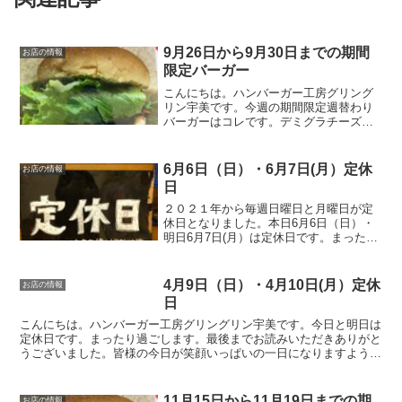
9月26日から9月30日までの期間
お店の情報
限定バーガー
こんにちは。ハンバーガー工房グリング
リン宇美です。今週の期間限定週替わり
バーガーはコレです。デミグラチーズバ
ーガー 700円オリジナルのパティに、こ
だわりチーズその上にグリングリンUMI
秘伝のデミグラスソースをかけレタスと
6月6日（日）・6月7日(月）定休
お店の情報
バンズで挟んだら美...
日
２０２１年から毎週日曜日と月曜日が定
休日となりました。本日6月6日（日）・
明日6月7日(月）は定休日です。まったり
過ごします。またのご来店お待ちしてお
ります。皆様の今日が笑顔いっぱいの一
日になりますように☺いってらっしゃ
4月9日（日）・4月10日(月）定休
お店の情報
い。
日
こんにちは。ハンバーガー工房グリングリン宇美です。今日と明日は
定休日です。まったり過ごします。最後までお読みいただきありがと
うございました。皆様の今日が笑顔いっぱいの一日になりますように
😊いってらっしゃい。
11月15日から11月19日までの期
お店の情報