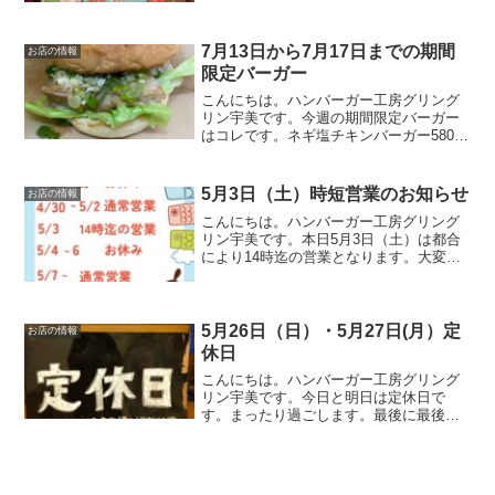
等は見る時間がなく、古代の原ゾーン(ア
スレチックゾーン）の一部しか見れませ
んでしたが１日中遊べそ...
7月13日から7月17日までの期間
お店の情報
限定バーガー
こんにちは。ハンバーガー工房グリング
リン宇美です。今週の期間限定バーガー
はコレです。ネギ塩チキンバーガー580円
当店自慢のソルトチキンにさっぱりネギ
ダレをのせた自信作。ネギダレは副社長
が試行錯誤して完成させました。この時
5月3日（土）時短営業のお知らせ
お店の情報
期にピッタリのソース...
こんにちは。ハンバーガー工房グリング
リン宇美です。本日5月3日（土）は都合
により14時迄の営業となります。大変ご
迷惑をお掛けしますがよろしくお願いい
たします。最後に最後までお読みいただ
きありがとうございました。皆様の今日
が笑顔いっぱいの一日...
5月26日（日）・5月27日(月）定
お店の情報
休日
こんにちは。ハンバーガー工房グリング
リン宇美です。今日と明日は定休日で
す。まったり過ごします。最後に最後ま
でお読みいただきありがとうございまし
た。皆様の今日が、笑顔いっぱいの一日
になりますように😊いってらっしゃい。