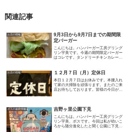
関連記事
9月3日から9月7日までの期間限
お店の情報
定バーガー
こんにちは。ハンバーガー工房グリング
リン宇美です。今週の期間限定バーガー
はコレです。タンドリーチキンカレーバ
ーガー750円オリジナルのカレーソースと
当店自慢のタンドリーチキンをバーガー
にしてみました。ピリ辛のカレーソース
１２月７日（月）定休日
お店の情報
がクセになる逸品です...
本日１２月７日はお休みです。本腰入れ
て家の大掃除を頑張ります。またのご来
店お待ちしております。皆様の今日が笑
顔いっぱいの一日になりますように☺い
ってらっしゃい。
吉野ヶ里公園下見
ボスの最新情報
こんにちは。ハンバーガー工房グリング
リン宇美、ボスです。今回は私が幼いこ
ろから随分進化したと聞く公園に下見に
行ってきました😊大きな公園竪穴式住居