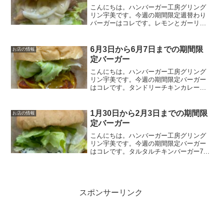
こんにちは。ハンバーガー工房グリング
リン宇美です。今週の期間限定週替わり
バーガーはコレです。レモンとガーリッ
クのチキンバーガー850円またしても副社
長監修のバーガー。ガツンと来るガーリ
ックと思いきやフレッシュなレモンを使
6月3日から6月7日までの期間限
お店の情報
った爽やかな風味と程...
定バーガー
こんにちは。ハンバーガー工房グリング
リン宇美です。今週の期間限定バーガー
はコレです。タンドリーチキンカレーバ
ーガー850円オリジナルのカレーソースと
当店自慢のタンドリーチキンをバーガー
にしてみました。ピリ辛のカレーソース
1月30日から2月3日までの期間限
お店の情報
がクセになる逸品です...
定バーガー
こんにちは。ハンバーガー工房グリング
リン宇美です。今週の期間限定バーガー
はコレです。タルタルチキンバーガー750
円チキンカツに具だくさんのタルタルソ
ースをそえたバーガーです。オリジナル
のタルタルソースには、なんと！高菜漬
けが入っています！ぜ...
スポンサーリンク