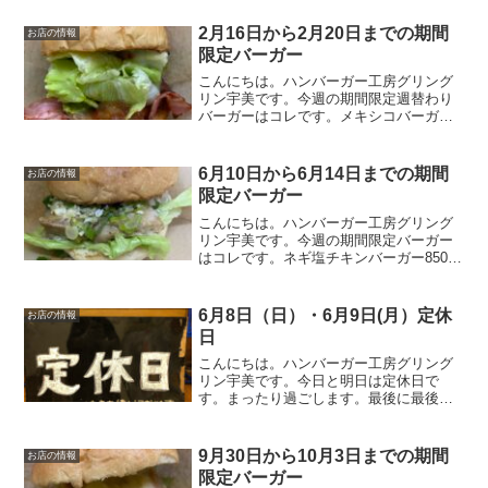
2月16日から2月20日までの期間
お店の情報
限定バーガー
こんにちは。ハンバーガー工房グリング
リン宇美です。今週の期間限定週替わり
バーガーはコレです。メキシコバーガ
ー 580円メキシコの事に関してあまり詳
しくないグリングリン宇美のボスがメキ
シコと言えばコレと自信を持って提供す
6月10日から6月14日までの期間
お店の情報
る期間限定週替わりバー...
限定バーガー
こんにちは。ハンバーガー工房グリング
リン宇美です。今週の期間限定バーガー
はコレです。ネギ塩チキンバーガー850円
当店自慢のソルトチキンにさっぱりネギ
ダレをのせた自信作。ネギダレは副社長
が試行錯誤して完成させました。この時
6月8日（日）・6月9日(月）定休
お店の情報
期にピッタリのソース...
日
こんにちは。ハンバーガー工房グリング
リン宇美です。今日と明日は定休日で
す。まったり過ごします。最後に最後ま
でお読みいただきありがとうございまし
た。皆様の今日が、笑顔いっぱいの一日
になりますように😊いってらっしゃい。
9月30日から10月3日までの期間
お店の情報
限定バーガー