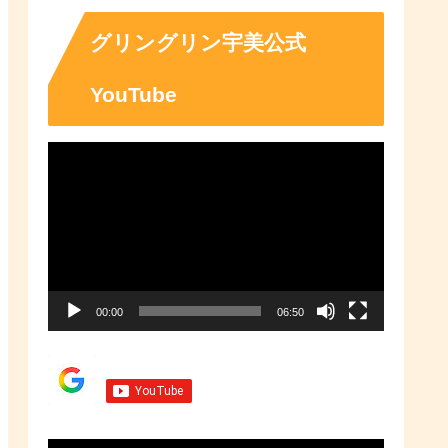
「ふるさとチョイス」なら、地域
の魅力を知ったうえで、あなたが
応援したい地域に簡単・便利にふ
グリングリン宇美公式
るさと納税で寄付ができます。
YouTube
動
画
プ
レ
ー
00:00
06:50
ヤ
ー