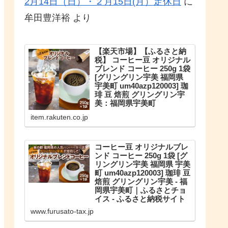
2月14日（日）・２月15日(月）定休日
に
牟田豊洋裕
より
【楽天市場】【ふるさと納
税】 コーヒー豆 オリジナル
ブレンド コーヒー 250g 1袋
[グリングリン宇美 福岡県
宇美町 um40azp120003] 珈
琲 豆 焙煎 グリングリン宇
美：福岡県宇美町
こだわりのオリジナルブレンド。
item.rakuten.co.jp
【ふるさと納税】 コーヒー豆 オリ
ジナルブレンド コーヒー 250g 1袋
珈琲 豆 焙煎 グリングリン宇美
コーヒー豆 オリジナルブレ
ンド コーヒー 250g 1袋 [グ
リングリン宇美 福岡県 宇美
町 um40azp120003] 珈琲 豆
焙煎 グリングリン宇美 - 福
岡県宇美町｜ふるさとチョ
イス - ふるさと納税サイト
福岡県宇美町のお礼の品や地域情
www.furusato-tax.jp
報を紹介。お礼の品や地域情報が
満載のふるさと納税No.1サイト