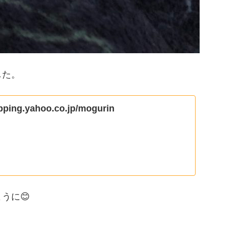
した。
opping.yahoo.co.jp/mogurin
うに😊