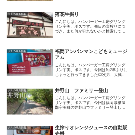
げて気分はデイキャンプ。外で食べるご
飯は最高です1年保証 テント 2-5人用 ワ
ンタッチ ワンタ...
落花生掘り
ボスの最新情報
こんにちは。ハンバーガー工房グリング
リン宇美、ボスです。先日の梨狩りにつ
づき、また何か狩れないかと検索してい
ると面白そうな味覚狩りを発見。チョッ
トそこまで行ってきました😊初めての落
花生掘り農園のおじちゃんに落花生の取
り方を習い長男がチャレン...
福岡アンパンマンこどもミュージ
ボスの最新情報
アム
こんにちは。ハンバーガー工房グリング
リン宇美、ボスです。今回は約2年ぶりに
ちょっと行ってきました😊次男、大興奮
以前ここに行ったのは次男が2歳の頃。あ
の頃よりもかなり動ける様になった次
男。目がキラキラ✨早速アンパンマンと
井野山 ファミリー登山
ボスの最新情報
仲間たちのオブジェに大...
こんにちは。ハンバーガー工房グリング
リン宇美、ボスです。今回は福岡県糟屋
郡宇美町の井野山でファミリー登山して
きました😊絶景パノラマを求めて
YouTubeも更新しました😊良かったら見
て下さい。井野公園からスタートです。
車は4台程停めれます。綺...
生搾りオレンジジュースの自動販
ボスの最新情報
売機