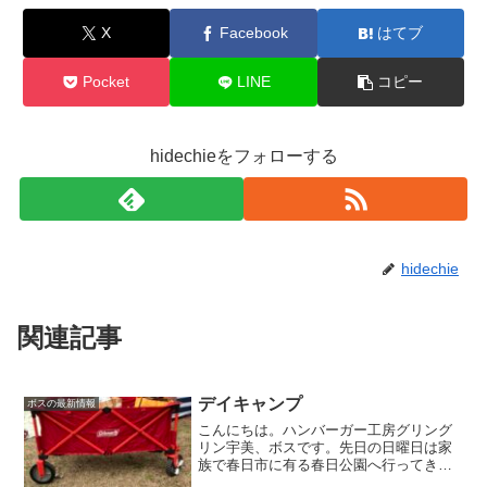
X
Facebook
はてブ
Pocket
LINE
コピー
hidechieをフォローする
hidechie
関連記事
デイキャンプ
ボスの最新情報
こんにちは。ハンバーガー工房グリング
リン宇美、ボスです。先日の日曜日は家
族で春日市に有る春日公園へ行ってきま
した。テントとお弁当広場にテントを広