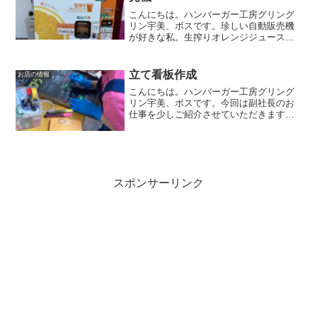
こんにちは。ハンバーガー工房グリング
リン宇美、ボスです。珍しい自動販売機
が好きな私。生搾りオレンジジュースの
自動販売機を見つけました😊ちょっとお
高めお値段350円。自動販売機のジュース
にしてはちょっとお高めオレンジジュー
立て看板作成
お店の情報
ス。自動販売機中には...
こんにちは。ハンバーガー工房グリング
リン宇美、ボスです。今回は副社長のお
仕事を少しご紹介させていただきます。
手書きのオリジナルデザイン店舗の外に
置いていた立て看板が老朽化していたの
で、新たに副社長に作成してもらいまし
た😊今回も前回とあまり変...
スポンサーリンク