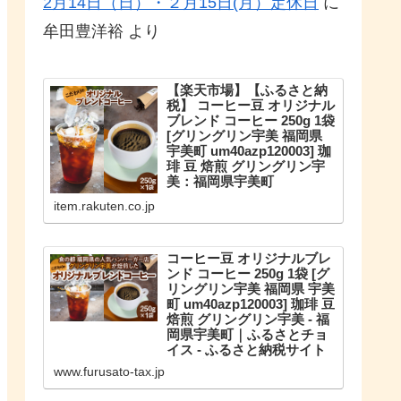
2月14日（日）・２月15日(月）定休日
に
牟田豊洋裕
より
【楽天市場】【ふるさと納
税】 コーヒー豆 オリジナル
ブレンド コーヒー 250g 1袋
[グリングリン宇美 福岡県
宇美町 um40azp120003] 珈
琲 豆 焙煎 グリングリン宇
美：福岡県宇美町
こだわりのオリジナルブレンド。
item.rakuten.co.jp
【ふるさと納税】 コーヒー豆 オリ
ジナルブレンド コーヒー 250g 1袋
珈琲 豆 焙煎 グリングリン宇美
コーヒー豆 オリジナルブレ
ンド コーヒー 250g 1袋 [グ
リングリン宇美 福岡県 宇美
町 um40azp120003] 珈琲 豆
焙煎 グリングリン宇美 - 福
岡県宇美町｜ふるさとチョ
イス - ふるさと納税サイト
福岡県宇美町のお礼の品や地域情
www.furusato-tax.jp
報を紹介。お礼の品や地域情報が
満載のふるさと納税No.1サイト