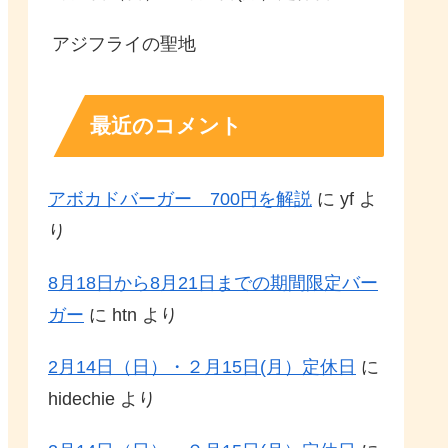
アジフライの聖地
最近のコメント
アボカドバーガー 700円を解説
に
yf
よ
り
8月18日から8月21日までの期間限定バー
ガー
に
htn
より
2月14日（日）・２月15日(月）定休日
に
hidechie
より