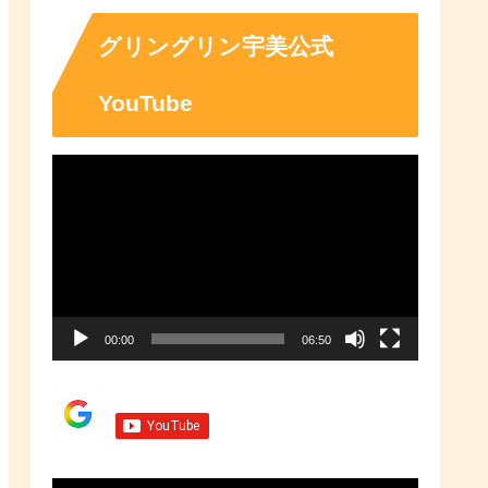
「ふるさとチョイス」なら、地域
の魅力を知ったうえで、あなたが
応援したい地域に簡単・便利にふ
グリングリン宇美公式
るさと納税で寄付ができます。
YouTube
動
画
プ
レ
ー
00:00
06:50
ヤ
ー