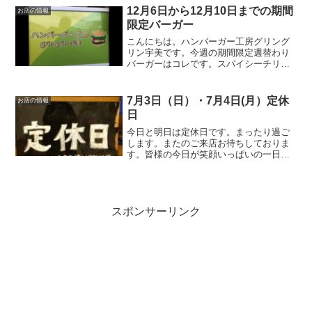
タスをのせればトロっと流れる出るチリ
12月6日から12月10日までの期間
お店の情報
ソース。そそられる事...
限定バーガー
こんにちは。ハンバーガー工房グリング
リン宇美です。今週の期間限定週替わり
バーガーはコレです。スパイシーチリチ
キンバーガー 670円オリジナルのソルト
チキンにチョイとピリ辛チリソース。レ
タスをのせればトロっと流れる出るチリ
7月3日（日）・7月4日(月）定休
お店の情報
ソース。そそられる事...
日
今日と明日は定休日です。まったり過ご
します。またのご来店お待ちしておりま
す。皆様の今日が笑顔いっぱいの一日に
なりますように☺いってらっしゃい。
スポンサーリンク