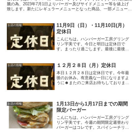
騰の為、2023年7月1日よりバーガー及びサイドメニュー等を値上げ
致します。新たにレギュラーメニューとなった商品、一部メニューか
ら無くなった商品がございます。下記が2023年7月...
11月9日（日）・11月10日(月）
お店の情報
定休日
こんにちは。ハンバーガー工房グリング
リン宇美です。今日と明日は定休日で
す。まったり過ごします。最後に最後ま
でお読みいただきありがとうございまし
た。皆様の今日が、笑顔いっぱいの一日
になりますように😊いってらっしゃい。
１２月２８日（月）定休日
お店の情報
本日１２月２８日は定休日です。今年最
後のお休み。有意義な一日になりますよ
うに☻またのご来店お待ちしておりま
す。皆様の今日が笑顔いっぱいの一日に
なりますように☺いってらっしゃい。
1月13日から1月17日までの期間
お店の情報
限定バーガー
こんにちは。ハンバーガー工房グリング
リン宇美です。今週の期間限定週替わり
バーガーはコレです。スパイシーチリチ
キンバーガー 850円オリジナルのソルト
チキンにチョイとピリ辛チリソース。レ