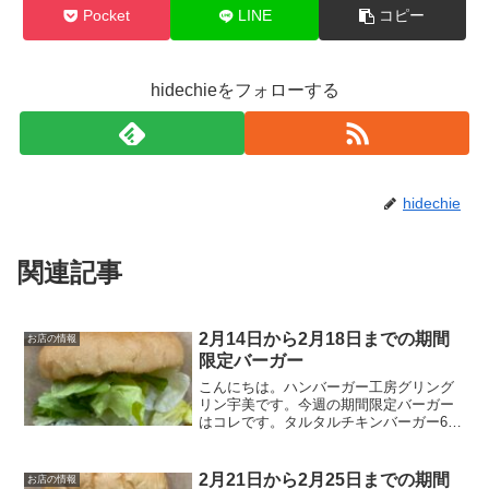
Pocket
LINE
コピー
hidechieをフォローする
hidechie
関連記事
2月14日から2月18日までの期間
お店の情報
限定バーガー
こんにちは。ハンバーガー工房グリング
リン宇美です。今週の期間限定バーガー
はコレです。タルタルチキンバーガー670
円チキンカツに具だくさんのタルタルソ
ースをそえたバーガーです。オリジナル
のタルタルソースには、なんと！高菜漬
2月21日から2月25日までの期間
お店の情報