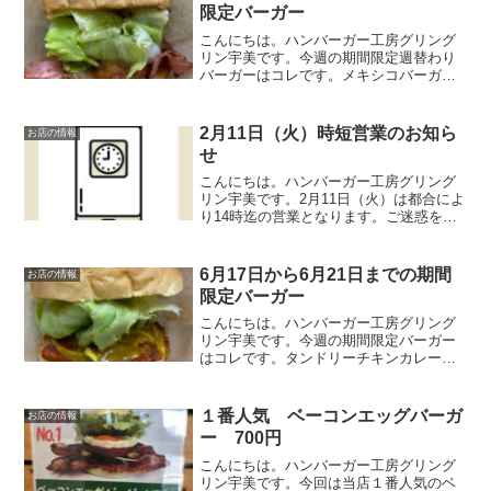
けが入っています！ぜ...
限定バーガー
こんにちは。ハンバーガー工房グリング
リン宇美です。今週の期間限定週替わり
バーガーはコレです。メキシコバーガ
ー 670円メキシコの事に関してあまり詳
しくないグリングリン宇美のボスがメキ
シコと言えばコレと自信を持って提供す
2月11日（火）時短営業のお知ら
お店の情報
る期間限定週替わりバー...
せ
こんにちは。ハンバーガー工房グリング
リン宇美です。2月11日（火）は都合によ
り14時迄の営業となります。ご迷惑をお
掛けしますがよろしくお願いいたしま
す。最後に最後までお読みいただきあり
がとうございました。皆様の今日が笑顔
6月17日から6月21日までの期間
お店の情報
いっぱいの一日になり...
限定バーガー
こんにちは。ハンバーガー工房グリング
リン宇美です。今週の期間限定バーガー
はコレです。タンドリーチキンカレーバ
ーガー850円オリジナルのカレーソースと
当店自慢のタンドリーチキンをバーガー
にしてみました。ピリ辛のカレーソース
１番人気 ベーコンエッグバーガ
お店の情報
がクセになる逸品です...
ー 700円
こんにちは。ハンバーガー工房グリング
リン宇美です。今回は当店１番人気のベ