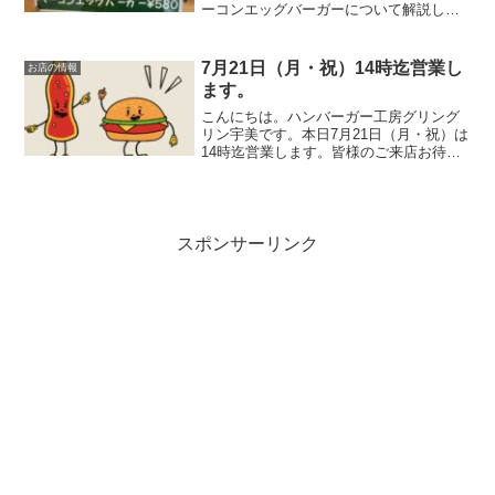
ーコンエッグバーガーについて解説しま
す。実は色々と、こだわってますそうな
のです。実は、こだわっています。卵は
福岡県朝倉郡筑前町にある平野養鶏場さ
7月21日（月・祝）14時迄営業し
お店の情報
んの輝黄卵２Ｌサイズ。ベ...
ます。
こんにちは。ハンバーガー工房グリング
リン宇美です。本日7月21日（月・祝）は
14時迄営業します。皆様のご来店お待ち
しております。最後に最後までお読みい
ただきありがとうございました。皆様の
今日が、笑顔いっぱいの一日になります
ように😊いってらっ...
スポンサーリンク