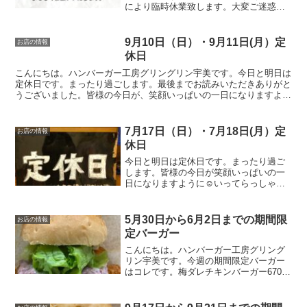
により臨時休業致します。大変ご迷惑を
お掛けしますがよろしくお願いいたしま
す。最後に最後までお読みいただきあり
がとうございました。皆様の今日が笑顔
9月10日（日）・9月11日(月）定
お店の情報
いっぱいの一日になり...
休日
こんにちは。ハンバーガー工房グリングリン宇美です。今日と明日は
定休日です。まったり過ごします。最後までお読みいただきありがと
うございました。皆様の今日が、笑顔いっぱいの一日になりますよう
に😊いってらっしゃい。
7月17日（日）・7月18日(月）定
お店の情報
休日
今日と明日は定休日です。まったり過ご
します。皆様の今日が笑顔いっぱいの一
日になりますように☺いってらっしゃ
い。
5月30日から6月2日までの期間限
お店の情報
定バーガー
こんにちは。ハンバーガー工房グリング
リン宇美です。今週の期間限定バーガー
はコレです。梅ダレチキンバーガー670円
梅好きの副社長が個人的に食べたいと考
案した期間限定バーガー。チキンカツも
あっさりと食べれてしまう梅ダレの和風