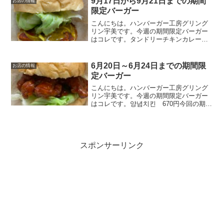
9月17日から9月21日までの期間
お店の情報
バーガーです。酸っぱ...
限定バーガー
こんにちは。ハンバーガー工房グリング
リン宇美です。今週の期間限定バーガー
はコレです。タンドリーチキンカレーバ
ーガー750円オリジナルのカレーソースと
当店自慢のタンドリーチキンをバーガー
にしてみました。ピリ辛のカレーソース
6月20日～6月24日までの期間限
お店の情報
がクセになる逸品です...
定バーガー
こんにちは。ハンバーガー工房グリング
リン宇美です。今週の期間限定バーガー
はコレです。양념치킨 670円今回の期間
限定バーガーは副社長監修の最新作のバ
ーガー。「양념치킨 バーガー」です！
オリジナルの甘辛いソースとチキンで、
韓国風のチキンバーガ...
スポンサーリンク