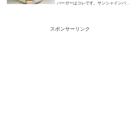
バーガーはコレです。サンシャインバー
ガー 850円またまた副社長監修のバーガ
ー。サンシャイン池崎が好きな私の一存
で商品名はサンシャインバーガーに。副
社長がキャピキャピの...
スポンサーリンク