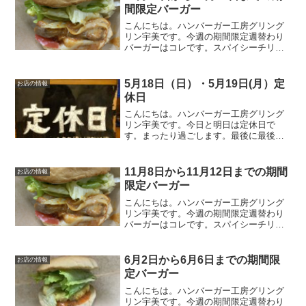
間限定バーガー
こんにちは。ハンバーガー工房グリング
リン宇美です。今週の期間限定週替わり
バーガーはコレです。スパイシーチリチ
キンバーガー 670円オリジナルのソルト
チキンにチョイとピリ辛チリソース。レ
タスをのせればトロっと流れる出るチリ
5月18日（日）・5月19日(月）定
お店の情報
ソース。そそられる事...
休日
こんにちは。ハンバーガー工房グリング
リン宇美です。今日と明日は定休日で
す。まったり過ごします。最後に最後ま
でお読みいただきありがとうございまし
た。皆様の今日が、笑顔いっぱいの一日
になりますように😊いってらっしゃい。
11月8日から11月12日までの期間
お店の情報
限定バーガー
こんにちは。ハンバーガー工房グリング
リン宇美です。今週の期間限定週替わり
バーガーはコレです。スパイシーチリチ
キンバーガー 670円オリジナルのソルト
チキンにチョイとピリ辛チリソース。レ
タスをのせればトロっと流れる出るチリ
6月2日から6月6日までの期間限
お店の情報
ソース。そそられる事...
定バーガー
こんにちは。ハンバーガー工房グリング
リン宇美です。今週の期間限定週替わり