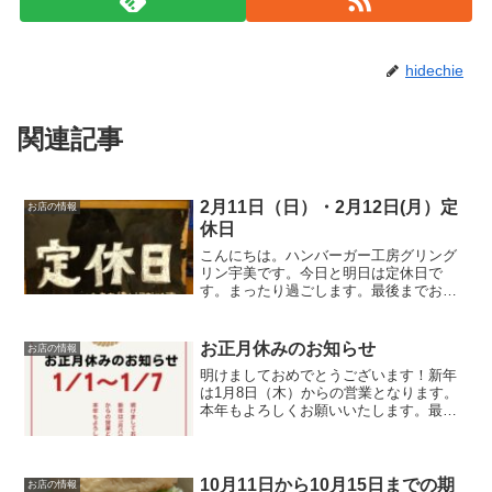
hidechie
関連記事
2月11日（日）・2月12日(月）定
お店の情報
休日
こんにちは。ハンバーガー工房グリング
リン宇美です。今日と明日は定休日で
す。まったり過ごします。最後までお読
みいただきありがとうございました。皆
様の今日が、笑顔いっぱいの一日になり
ますように😊いってらっしゃい。
お正月休みのお知らせ
お店の情報
明けましておめでとうございます！新年
は1月8日（木）からの営業となります。
本年もよろしくお願いいたします。最後
に最後までお読みいただきありがとうご
ざいました。皆様の今日が笑顔いっぱい
の一日になりますように☺いってらっし
ゃい。
10月11日から10月15日までの期
お店の情報