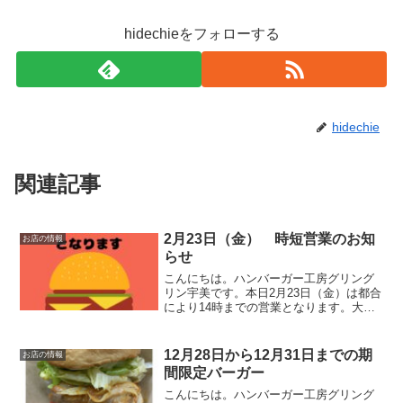
hidechieをフォローする
hidechie
関連記事
2月23日（金） 時短営業のお知
お店の情報
らせ
こんにちは。ハンバーガー工房グリング
リン宇美です。本日2月23日（金）は都合
により14時までの営業となります。大変
ご迷惑をお掛けしますがよろしくお願い
いたします。最後に最後までお読みいた
だきありがとうございました。皆様の今
12月28日から12月31日までの期
お店の情報
日が笑顔いっぱいの...
間限定バーガー
こんにちは。ハンバーガー工房グリング