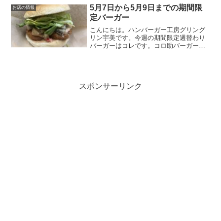
シコと言えばコレと自信を持って提供す
5月7日から5月9日までの期間限
お店の情報
る期間限定週替わりバー...
定バーガー
こんにちは。ハンバーガー工房グリング
リン宇美です。今週の期間限定週替わり
バーガーはコレです。コロ助バーガー
850円キテレツ大百科のコロ助が大好きな
牛肉コロッケが2個入ったバーガー。コロ
ッケの上には厳選ソースで和えた地中海
で採れそうな野菜（...
スポンサーリンク