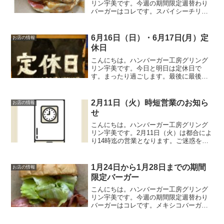
リン宇美です。今週の期間限定週替わり
バーガーはコレです。スパイシーチリチ
キンバーガー 850円オリジナルのソルト
チキンにチョイとピリ辛チリソース。レ
タスをのせればトロっと流れる出るチリ
6月16日（日）・6月17日(月）定
お店の情報
ソース。そそられる事...
休日
こんにちは。ハンバーガー工房グリング
リン宇美です。今日と明日は定休日で
す。まったり過ごします。最後に最後ま
でお読みいただきありがとうございまし
た。皆様の今日が、笑顔いっぱいの一日
になりますように😊いってらっしゃい。
2月11日（火）時短営業のお知ら
お店の情報
せ
こんにちは。ハンバーガー工房グリング
リン宇美です。2月11日（火）は都合によ
り14時迄の営業となります。ご迷惑をお
掛けしますがよろしくお願いいたしま
す。最後に最後までお読みいただきあり
がとうございました。皆様の今日が笑顔
1月24日から1月28日までの期間
お店の情報
いっぱいの一日になり...
限定バーガー
こんにちは。ハンバーガー工房グリング
リン宇美です。今週の期間限定週替わり
バーガーはコレです。メキシコバーガ
ー 670円メキシコの事に関してあまり詳
しくないグリングリン宇美のボスがメキ