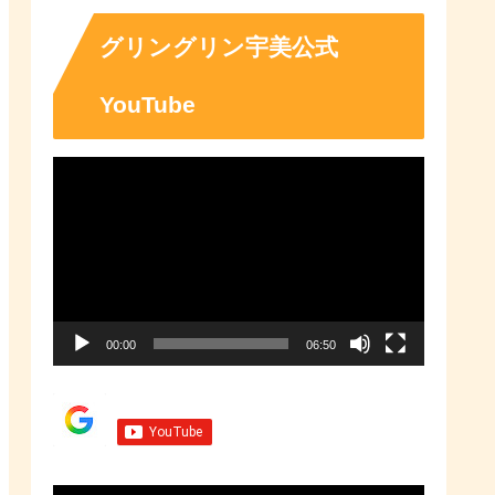
「ふるさとチョイス」なら、地域
の魅力を知ったうえで、あなたが
応援したい地域に簡単・便利にふ
グリングリン宇美公式
るさと納税で寄付ができます。
YouTube
動
画
プ
レ
ー
00:00
06:50
ヤ
ー