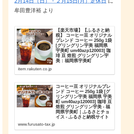
2月14日（日）・２月15日(月）定休日
に
牟田豊洋裕
より
【楽天市場】【ふるさと納
税】 コーヒー豆 オリジナル
ブレンド コーヒー 250g 1袋
[グリングリン宇美 福岡県
宇美町 um40azp120003] 珈
琲 豆 焙煎 グリングリン宇
美：福岡県宇美町
こだわりのオリジナルブレンド。
item.rakuten.co.jp
【ふるさと納税】 コーヒー豆 オリ
ジナルブレンド コーヒー 250g 1袋
珈琲 豆 焙煎 グリングリン宇美
コーヒー豆 オリジナルブレ
ンド コーヒー 250g 1袋 [グ
リングリン宇美 福岡県 宇美
町 um40azp120003] 珈琲 豆
焙煎 グリングリン宇美 - 福
岡県宇美町｜ふるさとチョ
イス - ふるさと納税サイト
福岡県宇美町のお礼の品や地域情
www.furusato-tax.jp
報を紹介。お礼の品や地域情報が
満載のふるさと納税No.1サイト