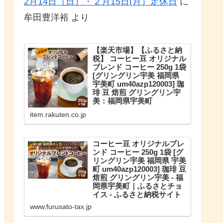
2月14日（日）・２月15日(月）定休日
に
牟田豊洋裕
より
【楽天市場】【ふるさと納
税】 コーヒー豆 オリジナル
ブレンド コーヒー 250g 1袋
[グリングリン宇美 福岡県
宇美町 um40azp120003] 珈
琲 豆 焙煎 グリングリン宇
美：福岡県宇美町
こだわりのオリジナルブレンド。
item.rakuten.co.jp
【ふるさと納税】 コーヒー豆 オリ
ジナルブレンド コーヒー 250g 1袋
珈琲 豆 焙煎 グリングリン宇美
コーヒー豆 オリジナルブレ
ンド コーヒー 250g 1袋 [グ
リングリン宇美 福岡県 宇美
町 um40azp120003] 珈琲 豆
焙煎 グリングリン宇美 - 福
岡県宇美町｜ふるさとチョ
イス - ふるさと納税サイト
福岡県宇美町のお礼の品や地域情
www.furusato-tax.jp
報を紹介。お礼の品や地域情報が
満載のふるさと納税No.1サイト