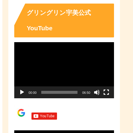
「ふるさとチョイス」なら、地域
の魅力を知ったうえで、あなたが
応援したい地域に簡単・便利にふ
グリングリン宇美公式
るさと納税で寄付ができます。
YouTube
動
画
プ
レ
ー
00:00
06:50
ヤ
ー