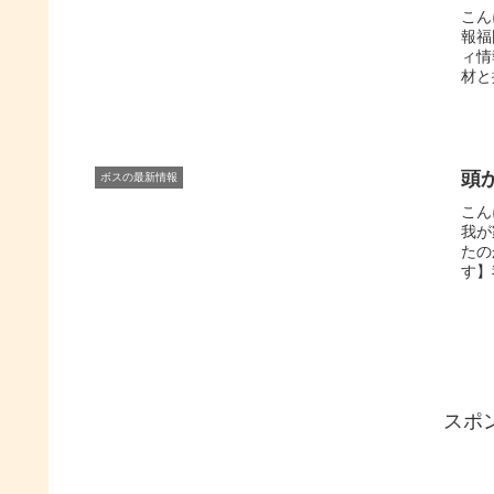
こん
報福
ィ情
材と
頭
ボスの最新情報
こん
我が
たの
す】
スポ