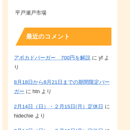
平戸瀬戸市場
最近のコメント
アボカドバーガー 700円を解説
に
yf
よ
り
8月18日から8月21日までの期間限定バー
ガー
に
htn
より
2月14日（日）・２月15日(月）定休日
に
hidechie
より