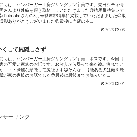
にちは。ハンバーガー工房グリングリン宇美です。先日シティ情
岡さんより連絡を頂き取材していただきました😊糟屋郡特集シテ
報Fukuokaさんの3月号糟屋郡特集に掲載していただきました😊取
撮影ありがとうございました😊最後に当店の本...
2023.03.03
かくして尻隠しさず
にちは。ハンバーガー工房グリングリン宇美、ボスです。今回は
家の可愛い家族のお話です。お散歩から帰って来た彼。疲れてい
か・・・綺麗な頭隠して尻隠さず😊そんな、【能ある犬は頭を隠
我が家の家族のお話でした😊最後に最後までお読みいた...
2023.03.01
ンサーリンク